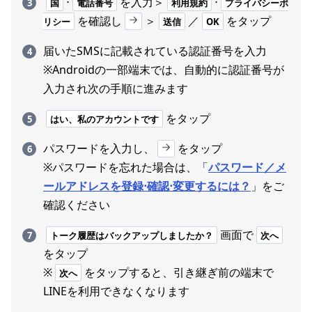
⋅
を入力＞
⋅
国
電話番号
利用規約
プライバシーポ
を確認し
＞
／
をタップ
リシー
送信
OK
届いたSMSに記載されている認証番号を入力
※Androidの一部端末では、自動的に認証番号が
入力され次の手順に進みます
をタップ
はい、私のアカウントです
パスワードを入力し、
をタップ
※パスワードを忘れた場合は、「
パスワード／メ
ールアドレスを登録⋅確認⋅変更するには？
」をご
確認ください
画面で
トーク履歴はバックアップしましたか？
次へ
をタップ
※
をタップすると、引き継ぎ前の端末で
次へ
LINEを利用できなくなります