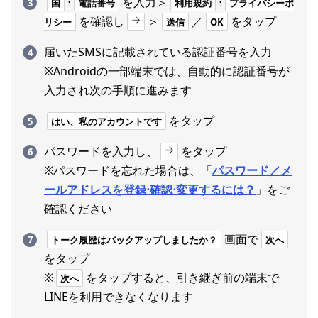
⋅
を入力＞
⋅
国
電話番号
利用規約
プライバシーポ
を確認し
＞
／
をタップ
リシー
送信
OK
届いたSMSに記載されている認証番号を入力
※Androidの一部端末では、自動的に認証番号が
入力され次の手順に進みます
をタップ
はい、私のアカウントです
パスワードを入力し、
をタップ
※パスワードを忘れた場合は、「
パスワード／メ
ールアドレスを登録⋅確認⋅変更するには？
」をご
確認ください
画面で
トーク履歴はバックアップしましたか？
次へ
をタップ
※
をタップすると、引き継ぎ前の端末で
次へ
LINEを利用できなくなります