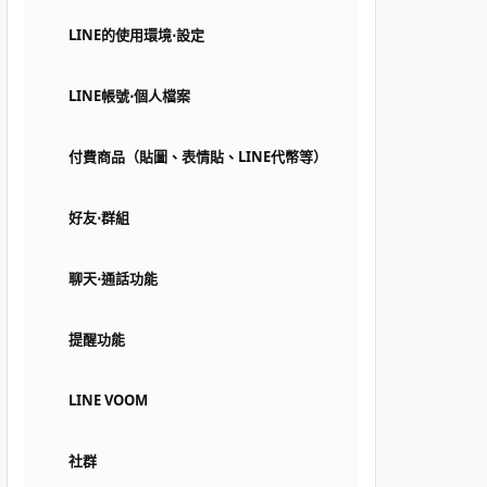
LINE的使用環境⋅設定
LINE帳號⋅個人檔案
付費商品（貼圖、表情貼、LINE代幣等）
好友⋅群組
聊天⋅通話功能
提醒功能
LINE VOOM
社群