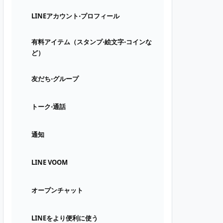
LINEアカウント⋅プロフィール
有料アイテム（スタンプ⋅絵文字⋅コインな
ど）
友だち⋅グループ
トーク⋅通話
通知
LINE VOOM
オープンチャット
LINEをより便利に使う