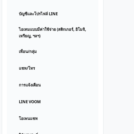
บัญชีและโปรไฟล์ LINE
ไอเทมแบบมีค่าใช้จ่าย (สติกเกอร์, อิโมจิ,
เหรียญ, ฯลฯ)
เพื่อน/กลุ่ม
แชท/โทร
การแจ้งเตือน
LINE VOOM
โอเพนแชท