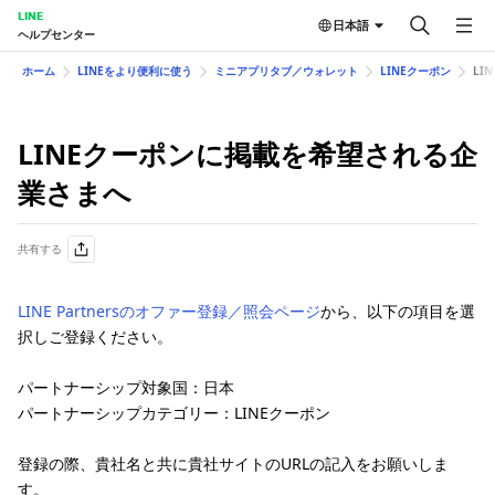
LINE
日本語
ヘルプセンター
ホーム
LINEをより便利に使う
ミニアプリタブ／ウォレット
LINEクーポン
LI
LINEクーポンに掲載を希望される企
業さまへ
共有する
LINE Partnersのオファー登録／照会ページ
から、以下の項目を選
択しご登録ください。
パートナーシップ対象国：日本
パートナーシップカテゴリー：LINEクーポン
登録の際、貴社名と共に貴社サイトのURLの記入をお願いしま
す。