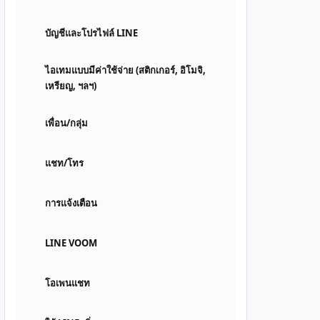
บัญชีและโปรไฟล์ LINE
ไอเทมแบบมีค่าใช้จ่าย (สติกเกอร์, อิโมจิ,
เหรียญ, ฯลฯ)
เพื่อน/กลุ่ม
แชท/โทร
การแจ้งเตือน
LINE VOOM
โอเพนแชท