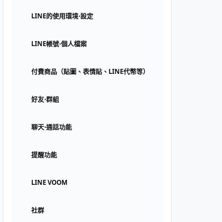
LINE的使用環境⋅設定
LINE帳號⋅個人檔案
付費商品（貼圖、表情貼、LINE代幣等）
好友⋅群組
聊天⋅通話功能
提醒功能
LINE VOOM
社群