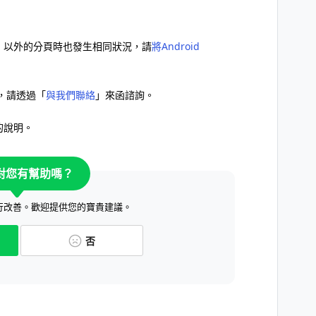
AY」以外的分頁時也發生相同狀況，請
將Android
，請透過「
與我們聯絡
」來函諮詢。
的說明。
對您有幫助嗎？
行改善。歡迎提供您的寶貴建議。
否