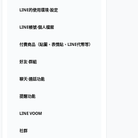
LINE的使用環境⋅設定
LINE帳號⋅個人檔案
付費商品（貼圖、表情貼、LINE代幣等）
好友⋅群組
聊天⋅通話功能
提醒功能
LINE VOOM
社群