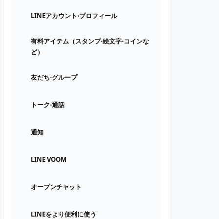
LINEアカウント⋅プロフィール
有料アイテム（スタンプ⋅絵文字⋅コインな
ど）
友だち⋅グループ
トーク⋅通話
通知
LINE VOOM
オープンチャット
LINEをより便利に使う