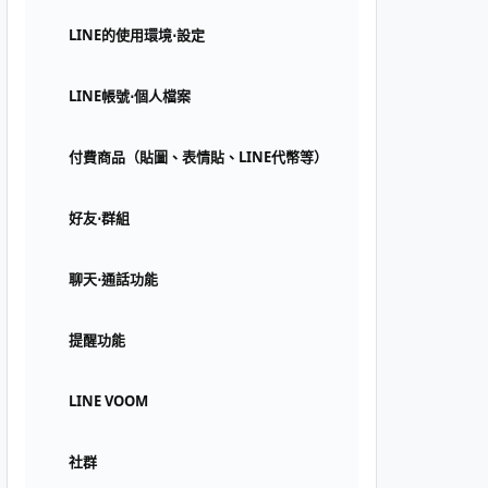
LINE的使用環境⋅設定
LINE帳號⋅個人檔案
付費商品（貼圖、表情貼、LINE代幣等）
好友⋅群組
聊天⋅通話功能
提醒功能
LINE VOOM
社群