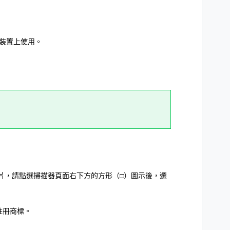
裝置上使用。
片，請點選掃描器頁面右下方的方形（□）圖示後，選
d之註冊商標。