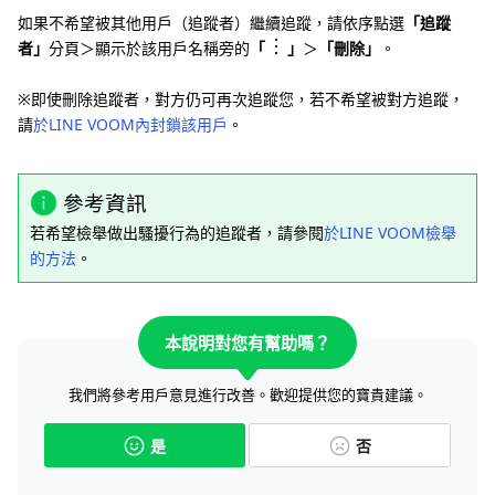
如果不希望被其他用戶（追蹤者）繼續追蹤，請依序點選
「追蹤
者」
分頁＞顯示於該用戶名稱旁的
「
」
＞
「刪除」
。
※即使刪除追蹤者，對方仍可再次追蹤您，若不希望被對方追蹤，
請
於LINE VOOM內封鎖該用戶
。
參考資訊
若希望檢舉做出騷擾行為的追蹤者，請
參閱
於LINE VOOM檢舉
的方法
。
本說明對您有幫助嗎？
我們將參考用戶意見進行改善。歡迎提供您的寶貴建議。
是
否