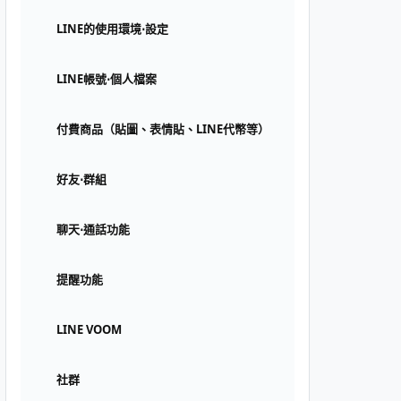
LINE的使用環境⋅設定
LINE帳號⋅個人檔案
付費商品（貼圖、表情貼、LINE代幣等）
好友⋅群組
聊天⋅通話功能
提醒功能
LINE VOOM
社群