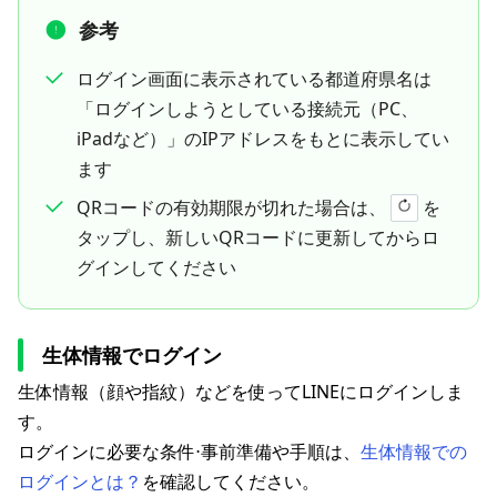
参考
ログイン画面に表示されている都道府県名は
「ログインしようとしている接続元（PC、
iPadなど）」のIPアドレスをもとに表示してい
ます
QRコードの有効期限が切れた場合は、
を
タップし、新しいQRコードに更新してからロ
グインしてください
生体情報でログイン
生体情報（顔や指紋）などを使ってLINEにログインしま
す。
ログインに必要な条件⋅事前準備や手順は、
生体情報での
ログインとは？
を確認してください。