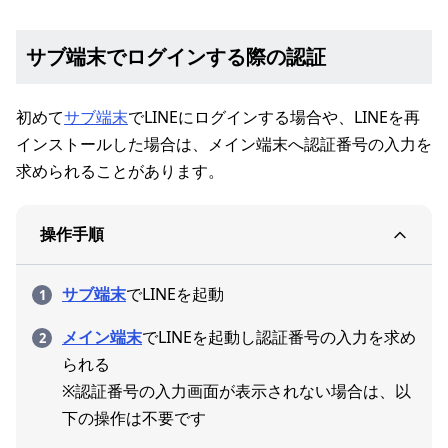
サブ端末でログインする際の認証
初めて
サブ端末
でLINEにログインする場合や、LINEを再
インストールした場合は、メイン端末へ認証番号の入力を
求められることがあります。
操作手順
サブ端末
でLINEを起動
メイン端末
でLINEを起動し認証番号の入力を求め
られる
※認証番号の入力画面が表示されない場合は、以
下の操作は不要です