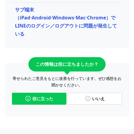
サブ端末
（iPad⋅Android⋅Windows⋅Mac⋅Chrome）で
LINEのログイン／ログアウトに問題が発生して
いる
この情報は役に立ちましたか？
寄せられたご意見をもとに改善を行っています。ぜひ感想をお
聞かせください。
役に立った
いいえ