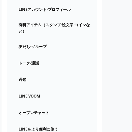
LINEアカウント⋅プロフィール
有料アイテム（スタンプ⋅絵文字⋅コインな
ど）
友だち⋅グループ
トーク⋅通話
通知
LINE VOOM
オープンチャット
LINEをより便利に使う