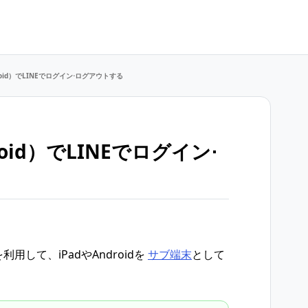
roid）でLINEでログイン⋅ログアウトする
roid）でLINEでログイン⋅
用して、iPadやAndroidを
サブ端末
として