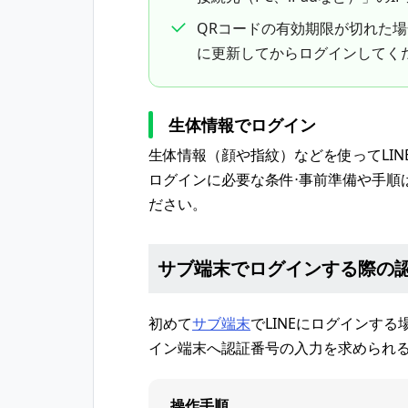
QRコードの有効期限が切れた
に更新してからログインしてく
生体情報でログイン
生体情報（顔や指紋）などを使ってLIN
ログインに必要な条件⋅事前準備や手順
ださい。
サブ端末でログインする際の
初めて
サブ端末
でLINEにログインする
イン端末へ認証番号の入力を求められ
操作手順