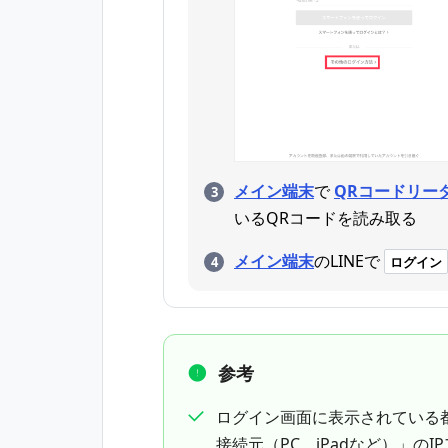
メイン端末
で
QRコードリー
いるQRコードを読み取る
メイン端末
のLINEで
ログイン
参考
ログイン画面に表示されている
接続元（PC、iPadなど）」の