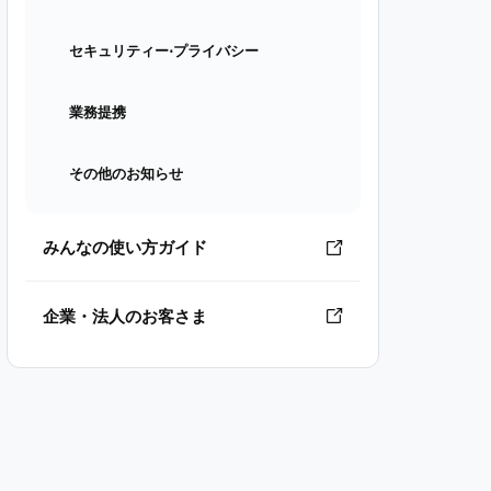
セキュリティー⋅プライバシー
業務提携
その他のお知らせ
みんなの使い方ガイド
企業・法人のお客さま