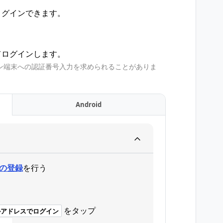
ログインできます。
てログインします。
ン端末への認証番号入力を求められることがありま
Android
の登録
を行う
をタップ
ルアドレスでログイン