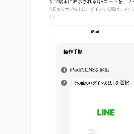
サブ端末に表示されるQRコードを、メ
※初めてサブ端末にログインする際は、メイ
す。
iPad
操作手順
iPadのLINEを起動
を選択
その他のログイン方法