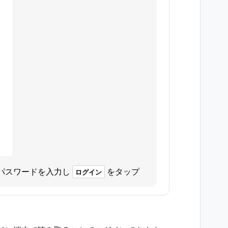
パスワードを入力し
をタップ
ログイン