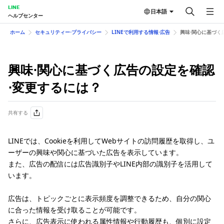
LINE
日本語
ヘルプセンター
ホーム
セキュリティー⋅プライバシー
LINEで利用する情報⋅広告
興味⋅関心に​基づく​
興味⋅関心に​基づく​広告の​設定を​確認
⋅変更するには？​
共有する
LINEでは、Cookieを利用してWebサイトの訪問履歴を取得し、ユ
ーザーの興味や関心に基づいた広告を表示しています。
また、広告の配信には広告識別子やLINE内部の識別子を活用して
います。
広告は、トピックごとに表示頻度を調整できるため、自分の関心
に合った情報を受け取ることが可能です。
さらに、広告表示に使われる属性情報や行動履歴も、個別に設定