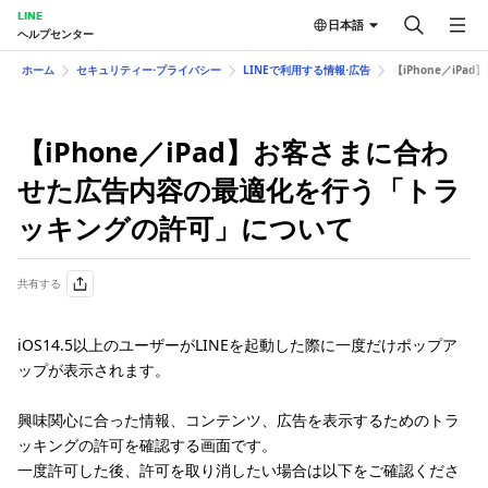
LINE
日本語
ヘルプセンター
ホーム
セキュリティー⋅プライバシー
LINEで利用する情報⋅広告
【iPhone／i
【iPhone／iPad】お客さまに合わ
せた広告内容の最適化を行う「トラ
ッキングの許可」について
共有する
iOS14.5以上のユーザーがLINEを起動した際に一度だけポップア
ップが表示されます。
興味関心に合った情報、コンテンツ、広告を表示するためのトラ
ッキングの許可を確認する画面です。
一度許可した後、許可を取り消したい場合は以下をご確認くださ