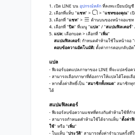
1. เปิด LINE บน
อุปกรณ์หลัก
ที่ลงทะเบียนบัญชี
2. เลือกที่แท็บ "
แชท
" >
> "
แชทของคุณ
" เ
3. เลือกที่ "
แชท
" >
ด้านบนของหน้าจอแชท 
4. เลือกที่ "
ปิด
" ที่เมนู "
แปล
" / "
สแปมฟิลเตอร์
" 
5.
แปล:
เลือกบอต > เลือกที่ "
เพิ่ม
"
สแปมฟิลเตอร์:
กำหนดคำห้ามใช้ในหน้าจอ "
ตอบข้อความอัตโนมัติ:
ตั้งค่าการตอบกลับอัตโน
แปล
- ฟีเจอร์บอตแปลภาษาของ LINE ที่จะแปลข้อคว
- สามารถเลือกภาษาที่ต้องการให้แปลได้โดยเลือก
- หากตั้งค่าสิทธิ์เป็น "
สมาชิกทั้งหมด
" สมาชิกท
ได้
สแปมฟิลเตอร์
- ฟีเจอร์ลบข้อความแชทที่ตรงกับคำห้ามใช้ที่กำ
- สามารถกำหนดคำห้ามใช้ได้จากแท็บ "
ตั้งค่าฟ
ใช้
" หรือ "
เพิ่ม
"
- ในแท็บ "
ประวัติ
" สามารถตั้งค่าจำนวนครั้งที