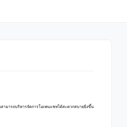
้คุณสามารถบริหารจัดการโอเพนแชทได้สะดวกสบายยิ่งขึ้น