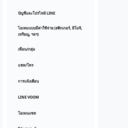
บัญชีและโปรไฟล์ LINE
ไอเทมแบบมีค่าใช้จ่าย (สติกเกอร์, อิโมจิ,
เหรียญ, ฯลฯ)
เพื่อน/กลุ่ม
แชท/โทร
การแจ้งเตือน
LINE VOOM
โอเพนแชท