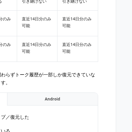
る
引き継げない
引き継げない
分のみ
直近14日分のみ
直近14日分のみ
可能
可能
分のみ
直近14日分のみ
直近14日分のみ
可能
可能
関わらずトーク履歴が一部しか復元できていな
ます。
Android
ップ／復元した
ている