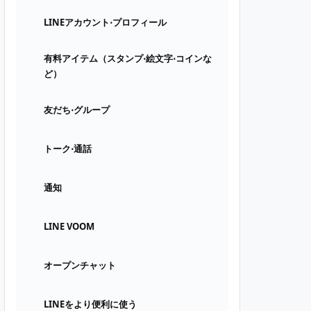
LINEアカウント⋅プロフィール
有料アイテム（スタンプ⋅絵文字⋅コインな
ど）
友だち⋅グループ
トーク⋅通話
通知
LINE VOOM
オープンチャット
LINEをより便利に使う