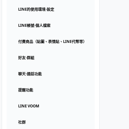
LINE的使用環境⋅設定
LINE帳號⋅個人檔案
付費商品（貼圖、表情貼、LINE代幣等）
好友⋅群組
聊天⋅通話功能
提醒功能
LINE VOOM
社群