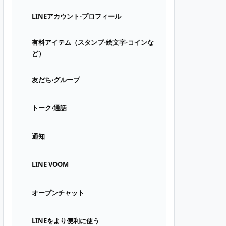
LINEアカウント⋅プロフィール
有料アイテム（スタンプ⋅絵文字⋅コインな
ど）
友だち⋅グループ
トーク⋅通話
通知
LINE VOOM
オープンチャット
LINEをより便利に使う