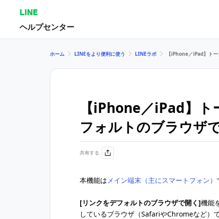
LINE
ヘルプセンター
ホーム
LINEをより便利に使う
LINEラボ
【iPhone／iPad
【iPhone／iPad
フォルトのブラウザ
共有する
本機能は
メイン端末（主にスマートフォン）
[リンクをデフォルトのブラウザで開く]
機能
しているブラウザ（SafariやChromeな