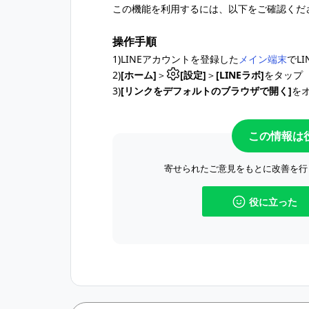
この機能を利用するには、以下をご確認くだ
操作手順
1)LINEアカウントを登録した
メイン端末
でL
2)
[ホーム]
＞
[設定]
＞
[LINEラボ]
をタップ
3)
[リンクをデフォルトのブラウザで開く]
を
この情報は
寄せられたご意見をもとに改善を行
役に立った