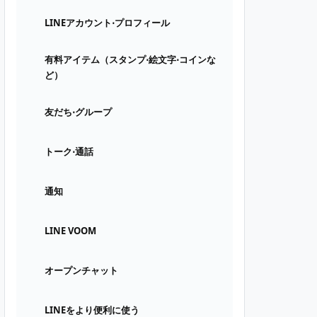
LINEアカウント⋅プロフィール
有料アイテム（スタンプ⋅絵文字⋅コインな
ど）
友だち⋅グループ
トーク⋅通話
通知
LINE VOOM
オープンチャット
LINEをより便利に使う