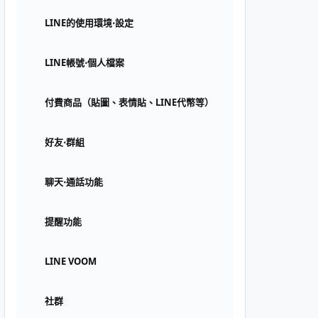
LINE的使用環境⋅設定
LINE帳號⋅個人檔案
付費商品（貼圖、表情貼、LINE代幣等）
好友⋅群組
聊天⋅通話功能
提醒功能
LINE VOOM
社群