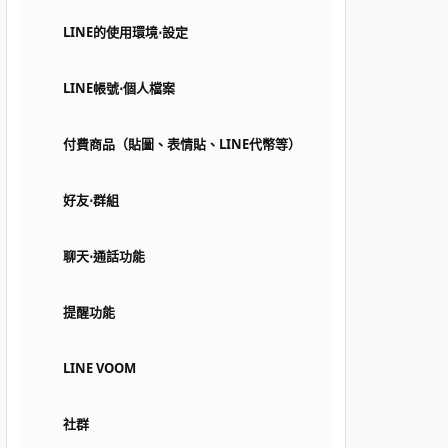
LINE的使用環境⋅設定
LINE帳號⋅個人檔案
付費商品（貼圖、表情貼、LINE代幣等）
好友⋅群組
聊天⋅通話功能
提醒功能
LINE VOOM
社群