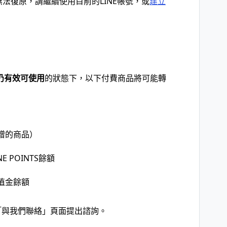
無法復原，請繼續使用目前的LINE帳號，或
建立
仍有效可使用
的狀態下，以下付費商品將可能轉
贈的商品）
 POINTS餘額
E儲值金餘額
「與我們聯絡」頁面提出諮詢。