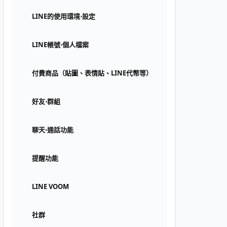
LINE的使用環境⋅設定
LINE帳號⋅個人檔案
付費商品（貼圖、表情貼、LINE代幣等）
好友⋅群組
聊天⋅通話功能
提醒功能
LINE VOOM
社群