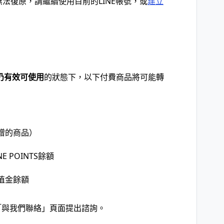
無法復原，請繼續使用目前的LINE帳號，或
建立
仍有效可使用
的狀態下，以下付費商品將可能轉
贈的商品）
 POINTS餘額
E儲值金餘額
「與我們聯絡」頁面提出諮詢。