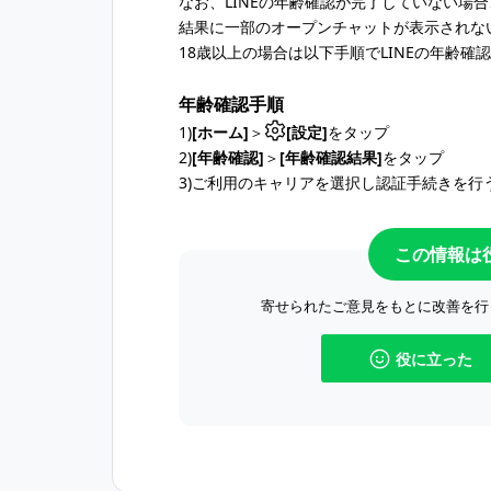
なお、LINEの年齢確認が完了していない場
結果に一部のオープンチャットが表示されな
18歳以上の場合は以下手順でLINEの年齢確
年齢確認手順
1)
[ホーム]
＞
[設定]
をタップ
2)
[年齢確認]
＞
[年齢確認結果]
をタップ
3)ご利用のキャリアを選択し認証手続きを行
この情報は
寄せられたご意見をもとに改善を行
役に立った