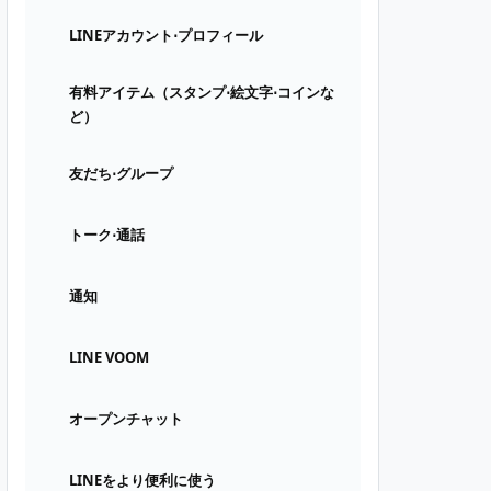
LINEアカウント⋅プロフィール
有料アイテム（スタンプ⋅絵文字⋅コインな
ど）
友だち⋅グループ
トーク⋅通話
通知
LINE VOOM
オープンチャット
LINEをより便利に使う