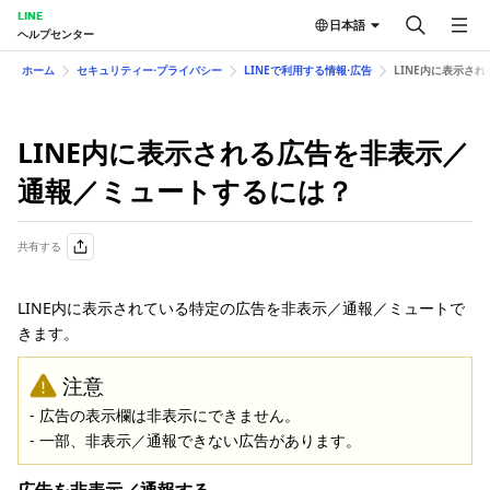
LINE
日本語
ヘルプセンター
ホーム
セキュリティー⋅プライバシー
LINEで利用する情報⋅広告
LINE内に表示さ
LINE内に表示される広告を非表示／
通報／ミュートするには？
共有する
LINE内に表示されている特定の広告を非表示／通報／ミュートで
きます。
注意
‐ 広告の表示欄は非表示にできません。
‐ 一部、非表示／通報できない広告があります。