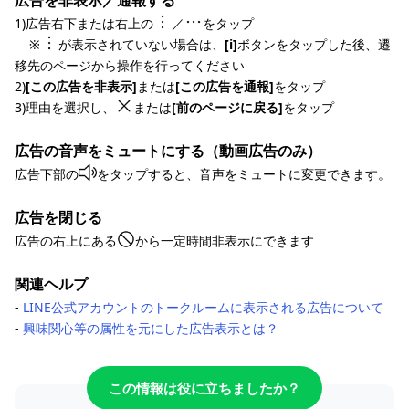
広告を非表示／通報する
1)広告右下または右上の
／
をタップ
※
が表示されていない場合は、
[i]
ボタンをタップした後、遷
移先のページから操作を行ってください
2)
[この広告を非表示]
または
[この広告を通報]
をタップ
3)理由を選択し、
または
[前のページに戻る]
をタップ
広告の音声をミュートにする（動画広告のみ）
広告下部の
をタップすると、音声をミュートに変更できます。
広告を閉じる
広告の右上にある
から一定時間非表示にできます
関連ヘルプ
‐
LINE公式アカウントのトークルームに表示される広告について
‐
興味関心等の属性を元にした広告表示とは？
この情報は役に立ちましたか？