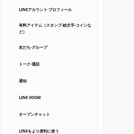
LINEアカウント⋅プロフィール
有料アイテム（スタンプ⋅絵文字⋅コインな
ど）
友だち⋅グループ
トーク⋅通話
通知
LINE VOOM
オープンチャット
LINEをより便利に使う