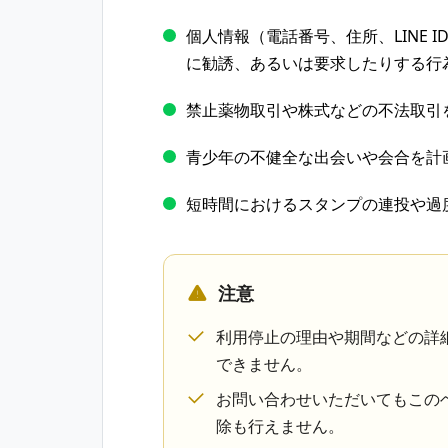
個人情報​（電話番号、​住所、​LINE 
に​勧誘、​あるいは​要求したりする​行
禁止薬物取引や​株式などの​不法取引を
青少年の​不健全な​出会いや​会合を​計
短時間に​おける​スタンプの​連投や​
注意
利用停止の​理由や​期間などの​詳
できません。​
お問い​合わせいただいても​この​ヘ
除も​行えません。