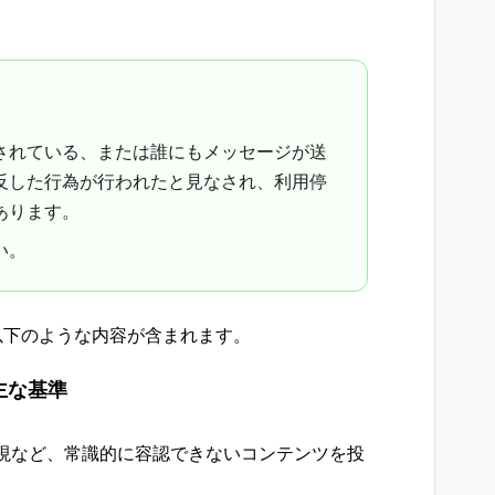
されている、または誰にもメッセージが送
反した行為が行われたと見なされ、利用停
あります。
い。
以下のような内容が含まれます。
主な​基準
など、​常識的に​容認できない​コンテンツを​投