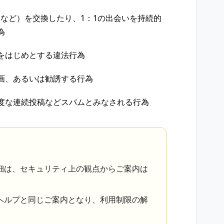
IDなど）を​交換したり、​1：1の​出会いを​持続的
為
​はじめと​する​違法行為
画、​あるいは​勧誘する​行為
過度な​連続投稿などスパムと​みなされる​行為
細は、​セキュリティ上の​観点からご案内は​
ルプと​同じ​ご案内と​なり、​利用制限の​解