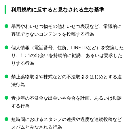
利用規約に​反すると​見なされる​主な​基準
暴言やわいせつ物その​他わいせつ​表現など、​常識的に​
容認できない​コンテンツを​投稿する​行為
個人情報​（電話番号、​住所、​LINE IDなど）を​交換した
り、​1：1の​出会いを​持続的に​勧誘、​あるいは​要求した
りする​行為
禁止薬物取引や​株式などの​不法取引を​はじめと​する​違
法行為
青少年の​不健全な​出会いや​会合を​計画、​あるいは​勧誘
する​行為
短時間に​おける​スタンプの​連投や​過度な​連続投稿など
スパムと​みなされる​行為