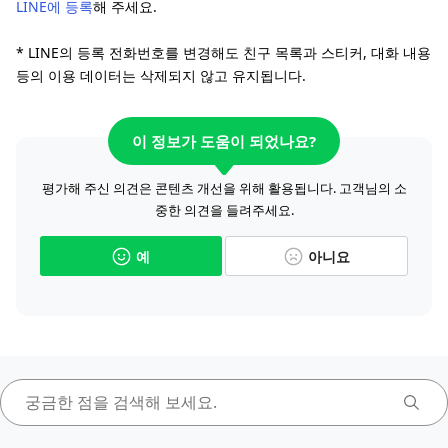
LINE에 등록
해 주세요.
* LINE의 등록 전화번호를 변경해도 친구 목록과 스티커, 대화 내용
등의 이용 데이터는 삭제되지 않고 유지됩니다.
이 정보가 도움이 되었나요?
평가해 주신 의견은 콘텐츠 개선을 위해 활용됩니다. 고객님의 소
중한 의견을 들려주세요.
예
아니요