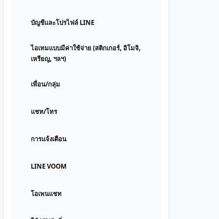
บัญชีและโปรไฟล์ LINE
ไอเทมแบบมีค่าใช้จ่าย (สติกเกอร์, อิโมจิ,
เหรียญ, ฯลฯ)
เพื่อน/กลุ่ม
แชท/โทร
การแจ้งเตือน
LINE VOOM
โอเพนแชท