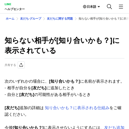
LINE
日本語
ヘルプセンター
ホーム
友だち⋅グループ
友だちに関する問題
知らない相手が[知り合いかも？]に表
知らない相手が[知り合いかも？]に
表示されている
共有する
次のいずれかの場合に、
[知り合いかも？]
に名前が表示されます。
- 相手が自分を
[友だち]
に追加したとき
- 自分と
[友だち]
の可能性がある相手がいるとき
[友だち]
追加の詳細は
知り合いかも？に表示される仕組み
をご確
認ください。
今後
[知り合いかも？]
に表示させないようにするには、
友だち追加