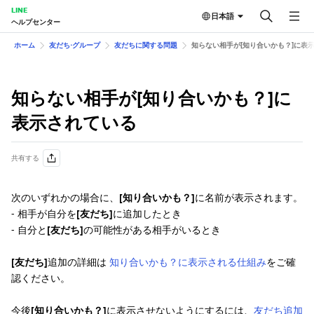
LINE
日本語
ヘルプセンター
ホーム
友だち⋅グループ
友だちに関する問題
知らない相手が[知り合いかも？]に表
知らない相手が[知り合いかも？]に
表示されている
共有する
次のいずれかの場合に、
[知り合いかも？]
に名前が表示されます。
- 相手が自分を
[友だち]
に追加したとき
- 自分と
[友だち]
の可能性がある相手がいるとき
[友だち]
追加の詳細は
知り合いかも？に表示される仕組み
をご確
認ください。
今後
[知り合いかも？]
に表示させないようにするには、
友だち追加