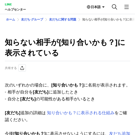
LINE
日本語
ヘルプセンター
ホーム
友だち⋅グループ
友だちに関する問題
知らない相手が[知り合いかも？]に表
知らない相手が[知り合いかも？]に
表示されている
共有する
次のいずれかの場合に、
[知り合いかも？]
に名前が表示されます。
- 相手が自分を
[友だち]
に追加したとき
- 自分と
[友だち]
の可能性がある相手がいるとき
[友だち]
追加の詳細は
知り合いかも？に表示される仕組み
をご確
認ください。
今後
[知り合いかも？]
に表示させないようにするには、
友だち追加