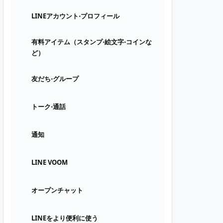
LINEアカウント⋅プロフィール
有料アイテム（スタンプ⋅絵文字⋅コインな
ど）
友だち⋅グループ
トーク⋅通話
通知
LINE VOOM
オープンチャット
LINEをより便利に使う