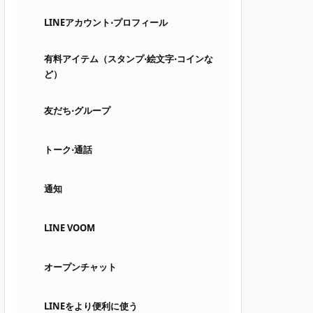
LINEアカウント⋅プロフィール
有料アイテム（スタンプ⋅絵文字⋅コインな
ど）
友だち⋅グループ
トーク⋅通話
通知
LINE VOOM
オープンチャット
LINEをより便利に使う