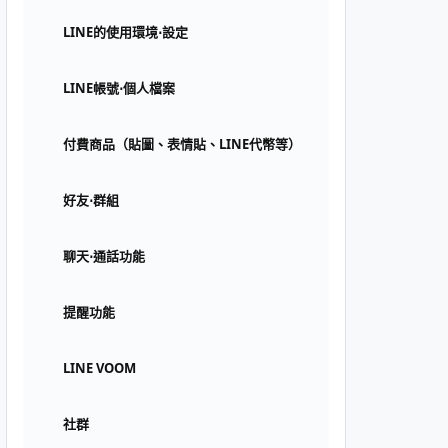
LINE的使用環境⋅設定
LINE帳號⋅個人檔案
付費商品（貼圖、表情貼、LINE代幣等）
好友⋅群組
聊天⋅通話功能
提醒功能
LINE VOOM
社群