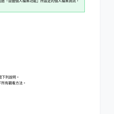
示用戶透過「自選個人檔案功能」所設定的個人檔案資訊，
參閱下列說明。
示以下所有觀看方法。