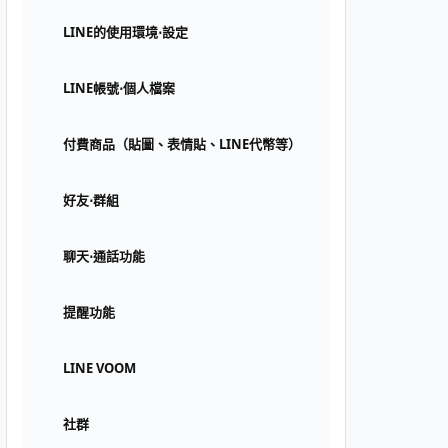
LINE的使用環境⋅設定
LINE帳號⋅個人檔案
付費商品（貼圖、表情貼、LINE代幣等）
好友⋅群組
聊天⋅通話功能
提醒功能
LINE VOOM
社群