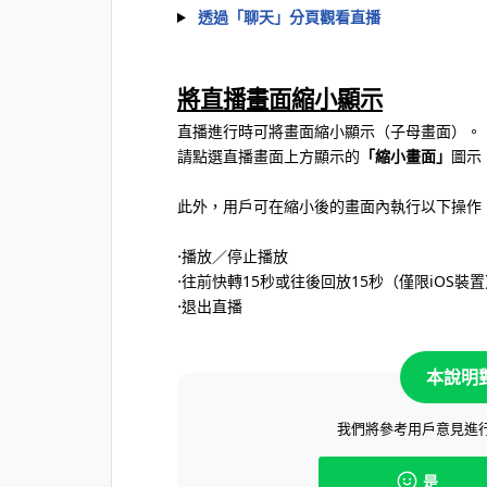
透過「聊天」分頁觀看直播
將直播畫面縮小顯示
直播進行時可將畫面縮小顯示（子母畫面）。
請點選直播畫面上方顯示的
「縮小畫面」
圖示
此外，用戶可在縮小後的畫面內執行以下操作
⋅播放／停止播放
⋅往前快轉15秒或往後回放15秒（僅限iOS裝
⋅退出直播
本說明
我們將參考用戶意見進
是