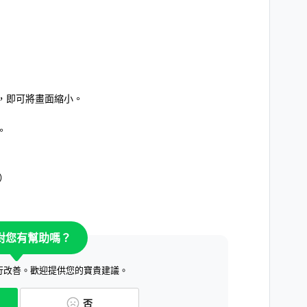
，即可將畫面縮小。
。
置）
對您有幫助嗎？
行改善。歡迎提供您的寶貴建議。
否