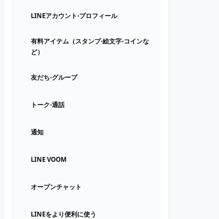
LINEアカウント⋅プロフィール
有料アイテム（スタンプ⋅絵文字⋅コインな
ど）
友だち⋅グループ
トーク⋅通話
通知
LINE VOOM
オープンチャット
LINEをより便利に使う