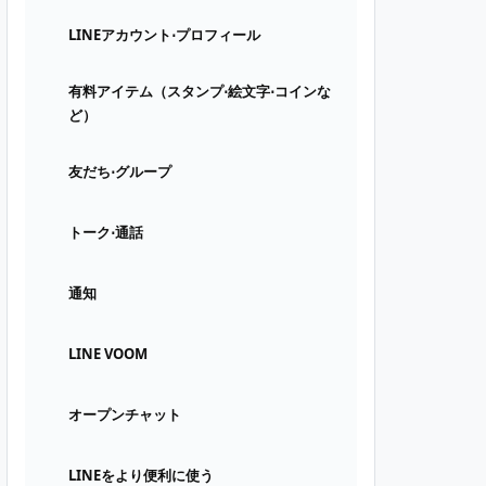
LINEアカウント⋅プロフィール
有料アイテム（スタンプ⋅絵文字⋅コインな
ど）
友だち⋅グループ
トーク⋅通話
通知
LINE VOOM
オープンチャット
LINEをより便利に使う