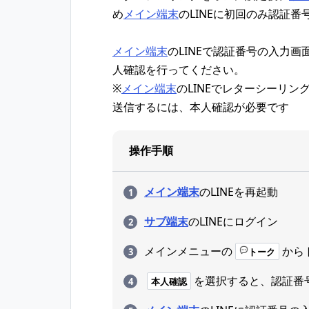
め
メイン端末
のLINEに初回のみ認証
メイン端末
のLINEで認証番号の入力
人確認を行ってください。
※
メイン端末
のLINEでレターシーリン
送信するには、本人確認が必要です
操作手順
メイン端末
のLINEを再起動
サブ端末
のLINEにログイン
メインメニューの
から
トーク
を選択すると、認証番
本人確認