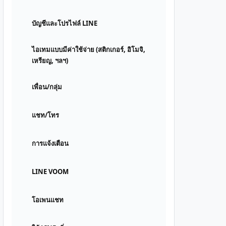
บัญชีและโปรไฟล์ LINE
ไอเทมแบบมีค่าใช้จ่าย (สติกเกอร์, อิโมจิ,
เหรียญ, ฯลฯ)
เพื่อน/กลุ่ม
แชท/โทร
การแจ้งเตือน
LINE VOOM
โอเพนแชท