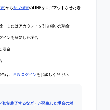
端末
]から
サブ端末
のLINEをログアウトさせた場
削除、またはアカウントを引き継いだ場合
ログインを解除した場合
た場合
合
場合は、
再度ログイン
をお試しください。
い／強制終了するなど）が発生した場合の対