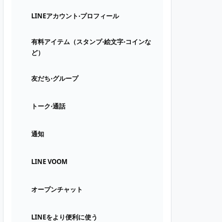
LINEアカウント⋅プロフィール
有料アイテム（スタンプ⋅絵文字⋅コインな
ど）
友だち⋅グループ
トーク⋅通話
通知
LINE VOOM
オープンチャット
LINEをより便利に使う