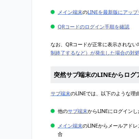
メイン端末
の
LINEを最新版にアッ
QRコードのログイン手順を確認
なお、QRコードが正常に表示されない
制終了するなど）が発生した場合の対
突然サブ端末のLINEからロ
サブ端末
のLINEでは、以下のような
他の
サブ端末
からLINEにログイン
メイン端末
のLINEからメールアド
合