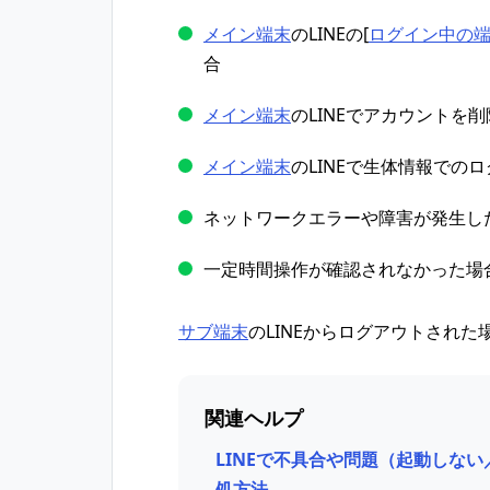
メイン端末
のLINEの[
ログイン中の
合
メイン端末
のLINEでアカウントを
メイン端末
のLINEで生体情報での
ネットワークエラーや障害が発生し
一定時間操作が確認されなかった場
サブ端末
のLINEからログアウトされた
関連ヘルプ
LINEで不具合や問題（起動しな
処方法