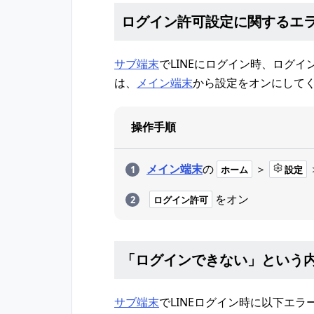
ログイン許可設定に関するエ
サブ端末
でLINEにログイン時、ログ
は、
メイン端末
から設定をオンにして
操作手順
メイン端末
の
＞
ホーム
設定
をオン
ログイン許可
「ログインできない」という
サブ端末
でLINEログイン時に以下エ