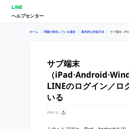
LINE
ヘルプセンター
ホーム
問題が発生している場合
基本的な対処方法
サブ端末（iPa
サブ端末
（iPad⋅Android⋅ W
LINEのログイン／
いる
共有する