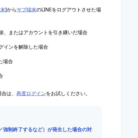
端末
]から
サブ端末
のLINEをログアウトさせた場
削除、またはアカウントを引き継いだ場合
ログインを解除した場合
た場合
合
場合は、
再度ログイン
をお試しください。
い／強制終了するなど）が発生した場合の対