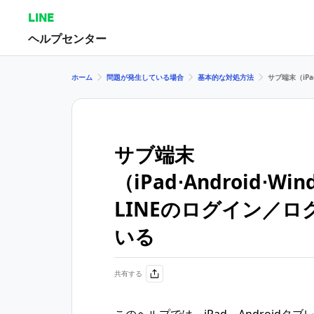
LINE
ヘルプセンター
ホーム
問題が発生している場合
基本的な対処方法
サブ端末（iPa
サブ端末
（iPad⋅Android⋅ W
LINEのログイン／
いる
共有する