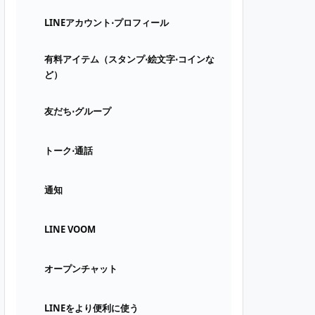
LINEアカウント⋅プロフィール
有料アイテム（スタンプ⋅絵文字⋅コインな
ど）
友だち⋅グループ
トーク⋅通話
通知
LINE VOOM
オープンチャット
LINEをより便利に使う