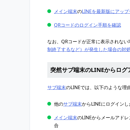
メイン端末
の
LINEを最新版にアッ
QRコードのログイン手順を確認
なお、QRコードが正常に表示されない
制終了するなど）が発生した場合の対
突然サブ端末のLINEからロ
サブ端末
のLINEでは、以下のような
他の
サブ端末
からLINEにログイン
メイン端末
のLINEからメールアド
合