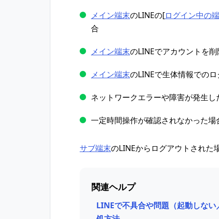
メイン端末
のLINEの[
ログイン中の
合
メイン端末
のLINEでアカウントを
メイン端末
のLINEで生体情報での
ネットワークエラーや障害が発生し
一定時間操作が確認されなかった場
サブ端末
のLINEからログアウトされた
関連ヘルプ
LINEで不具合や問題（起動しな
処方法