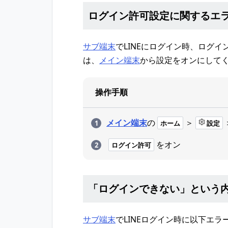
ログイン許可設定に関するエ
サブ端末
でLINEにログイン時、ログ
は、
メイン端末
から設定をオンにして
操作手順
メイン端末
の
＞
ホーム
設定
をオン
ログイン許可
「ログインできない」という
サブ端末
でLINEログイン時に以下エ