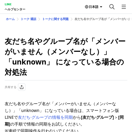
LINE
日本語
ヘルプセンター
ホーム
トーク⋅通話
トークに関する問題
友だち名やグループ名が「メンバーがいませ
友だち名やグループ名が「メンバー
がいません（メンバーなし）」
「unknown」 になっている場合の
対処法
共有する
友だち名やグループ名が「メンバーがいません（メンバーな
し）」「unknown」 になっている場合は、スマートフォン版
LINEで
友だち⋅グループの情報を同期
から
[友だち⋅グループ]
＞
[同
期]
の手順で情報の同期をお試しください。
※連続で同期操作を行わないでください