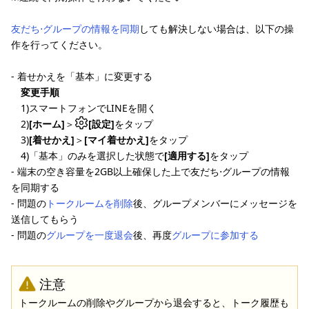
友だち⋅グループの情報を同期
しても解決しない場合は、以下の操
作を行ってください。
- 着せかえを「基本」に変更する
変更手順
1)スマートフォンでLINEを開く
2)
[ホーム]
＞
[設定]
をタップ
3)
[着せかえ]
＞
[マイ着せかえ]
をタップ
4)「基本」のみを選択した状態で
[適用する]
をタップ
- 端末の空き容量を2GB以上確保した上で友だち⋅グループの情報
を同期する
- 問題の
トークルームを削除
後、グループメンバーにメッセージを
送信してもらう
- 問題の
グループを一度退会
後、再度
グループに参加する
注意
トークルームの削除やグループから退会すると、トーク履歴も