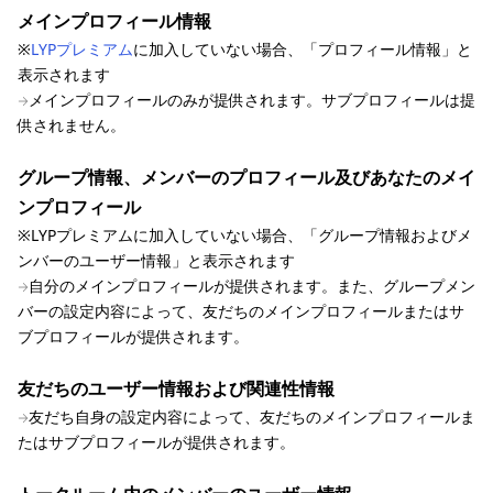
メインプロフィール情報
※
LYPプレミアム
に加入していない場合、「プロフィール情報」と
表示されます
メインプロフィールのみが提供されます。サブプロフィールは提
供されません。
グループ情報、メンバーのプロフィール及びあなたのメイ
ンプロフィール
※LYPプレミアムに加入していない場合、「グループ情報およびメ
ンバーのユーザー情報」と表示されます
自分のメインプロフィールが提供されます。また、グループメン
バーの設定内容によって、友だちのメインプロフィールまたはサ
ブプロフィールが提供されます。
友だちのユーザー情報および関連性情報
友だち自身の設定内容によって、友だちのメインプロフィールま
たはサブプロフィールが提供されます。