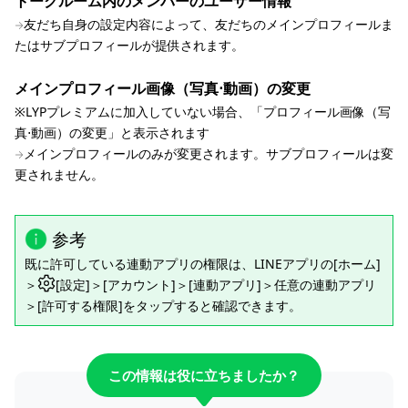
トークルーム内のメンバーのユーザー情報
友だち自身の設定内容によって、友だちのメインプロフィールま
たはサブプロフィールが提供されます。
メインプロフィール画像（写真⋅動画）の変更
※LYPプレミアムに加入していない場合、「プロフィール画像（写
真⋅動画）の変更」と表示されます
メインプロフィールのみが変更されます。サブプロフィールは変
更されません。
参考
既に許可している連動アプリの権限は、LINEアプリの[ホーム]
＞
[設定]＞[アカウント]＞[連動アプリ]＞任意の連動アプリ
＞[許可する権限]をタップすると確認できます。
この情報は役に立ちましたか？