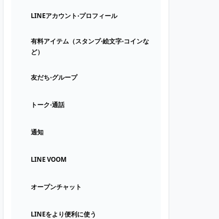
LINEアカウント⋅プロフィール
有料アイテム（スタンプ⋅絵文字⋅コインな
ど）
友だち⋅グループ
トーク⋅通話
通知
LINE VOOM
オープンチャット
LINEをより便利に使う