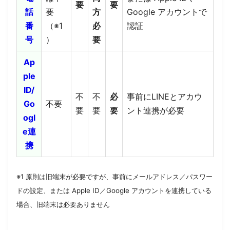
要
要
話
要
方
Google アカウントで
番
（※1
必
認証
号
）
要
Ap
ple
ID/
不
不
必
事前にLINEとアカウ
Go
不要
要
要
要
ント連携が必要
ogl
e連
携
※1 原則は旧端末が必要ですが、事前にメールアドレス／パスワー
ドの設定、または Apple ID／Google アカウントを連携している
場合、旧端末は必要ありません