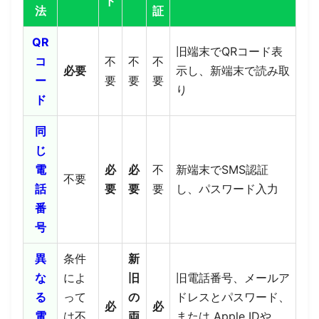
ド
法
証
QR
旧端末でQRコード表
コ
不
不
不
必要
示し、新端末で読み取
ー
要
要
要
り
ド
同
じ
電
必
必
不
新端末でSMS認証
不要
話
要
要
要
し、パスワード入力
番
号
異
条件
新
な
によ
旧
旧電話番号、メールア
る
って
の
ドレスとパスワード、
必
必
電
は不
両
または Apple IDや