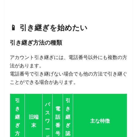
📱
引き継ぎを始めたい
引き継ぎ方法の種類
アカウント引き継ぎには、電話番号以外にも複数の方
法があります。
電話番号で引き継げない場合でも他の方法で引き継ぐ
ことができる場合があります。
引
引
パ
き
電
き
ス
継
旧端
話
継
ワ
主な特徴
ぎ
末
番
ぎ
ー
方
号
認