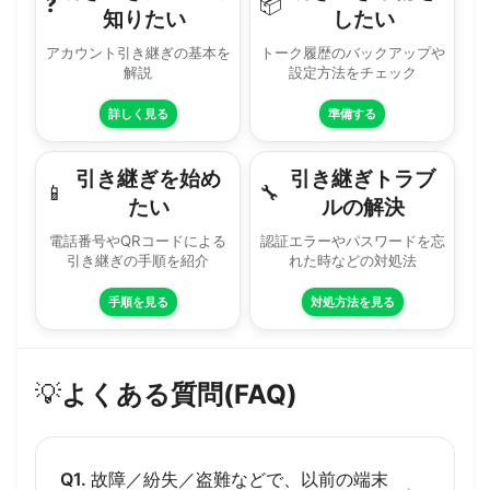
❓
📦
知りたい
したい
アカウント引き継ぎの基本を
トーク履歴のバックアップや
解説
設定方法をチェック
詳しく見る
準備する
引き継ぎを始め
引き継ぎトラブ
📱
🔧
たい
ルの解決
電話番号やQRコードによる
認証エラーやパスワードを忘
引き継ぎの手順を紹介
れた時などの対処法
手順を見る
対処方法を見る
💡
よくある質問(FAQ)
Q1.
故障／紛失／盗難などで、以前の端末