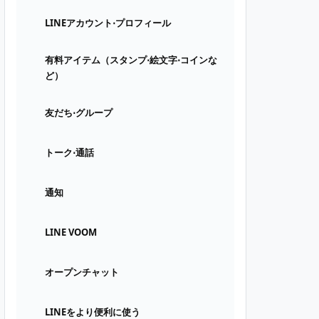
LINEアカウント⋅プロフィール
有料アイテム（スタンプ⋅絵文字⋅コインな
ど）
友だち⋅グループ
トーク⋅通話
通知
LINE VOOM
オープンチャット
LINEをより便利に使う