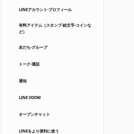
LINEアカウント⋅プロフィール
有料アイテム（スタンプ⋅絵文字⋅コインな
ど）
友だち⋅グループ
トーク⋅通話
通知
LINE VOOM
オープンチャット
LINEをより便利に使う