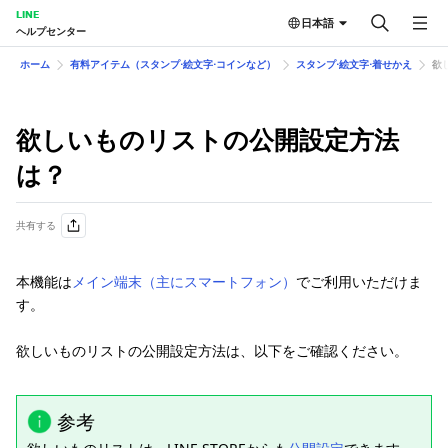
LINE
日本語
ヘルプセンター
ホーム
有料アイテム（スタンプ⋅絵文字⋅コインなど）
スタンプ⋅絵文字⋅着せかえ
欲
欲しいものリストの公開設定方法
は？
共有する
本機能は
メイン端末（主にスマートフォン）
でご利用いただけま
す。
欲しいものリストの公開設定方法は、以下をご確認ください。
参考